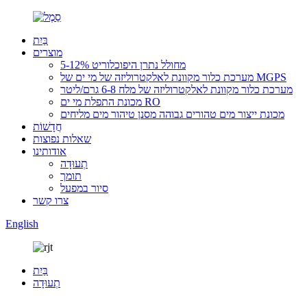
בַּיִת
מוצרים
מחולל נתרן היפוכלוריט 5-12%
מערכת כלור מקוונת לאלקטרוליזה של מי ים של MGPS
מערכת כלור מקוונת לאלקטרוליזה של מלח 6-8 גרם/ליטר
מכונת התפלת מי ים RO
מכונת ייצור מים טהורים גבוהה מסנן טיהור מים מליחים
חֲדָשׁוֹת
שאלות נפוצות
אודותינו
תְעוּדָה
תומך
סיור במפעל
צרו קשר
English
בַּיִת
תְעוּדָה