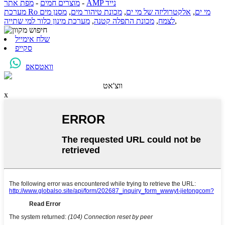
AMP נייד
-
מוצרים חמים
-
מפת אתר
מערכת Ro מי ים
,
אלקטרוליזה של מי ים
,
מכונת טיהור מים
,
מסנן מים
,
לצמח
,
מכונת התפלה קטנה
,
מערכת מינון כלור למי שתייה
שלח אימייל
סקייפ
וואטסאפ
ווצ'אט
x