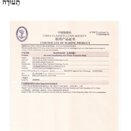
תְעוּדָה