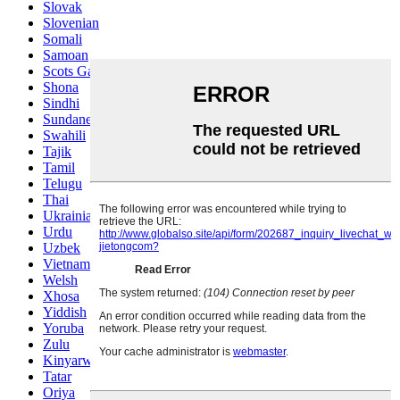
Slovak
Slovenian
Somali
Samoan
Scots Gaelic
Shona
Sindhi
Sundanese
Swahili
Tajik
Tamil
Telugu
Thai
Ukrainian
Urdu
Uzbek
Vietnamese
Welsh
Xhosa
Yiddish
Yoruba
Zulu
Kinyarwanda
Tatar
Oriya