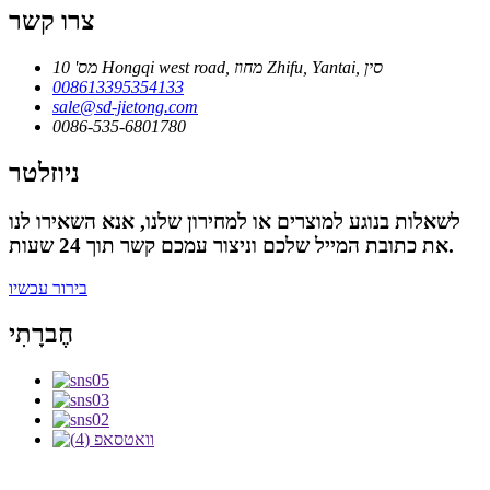
צרו קשר
מס' 10 Hongqi west road, מחוז Zhifu, Yantai, סין
008613395354133
sale@sd-jietong.com
0086-535-6801780
ניוזלטר
לשאלות בנוגע למוצרים או למחירון שלנו, אנא השאירו לנו
את כתובת המייל שלכם וניצור עמכם קשר תוך 24 שעות.
בירור עכשיו
חֶברָתִי