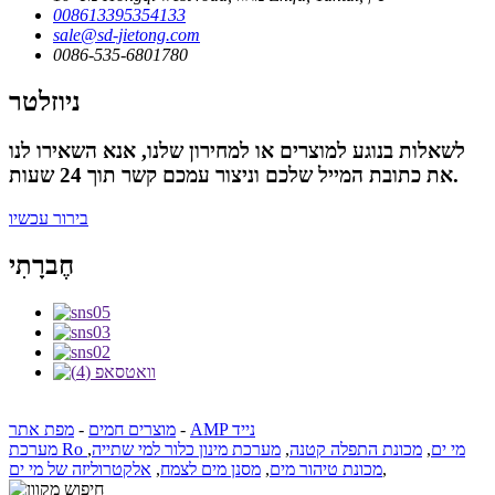
008613395354133
sale@sd-jietong.com
0086-535-6801780
ניוזלטר
לשאלות בנוגע למוצרים או למחירון שלנו, אנא השאירו לנו
את כתובת המייל שלכם וניצור עמכם קשר תוך 24 שעות.
בירור עכשיו
חֶברָתִי
AMP נייד
-
מוצרים חמים
-
מפת אתר
מערכת Ro מי ים
,
מכונת התפלה קטנה
,
מערכת מינון כלור למי שתייה
,
,
מכונת טיהור מים
,
מסנן מים לצמח
,
אלקטרוליזה של מי ים