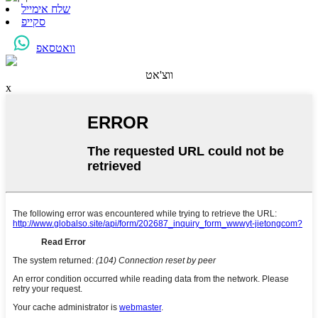
שלח אימייל
סקייפ
וואטסאפ
ווצ'אט
x