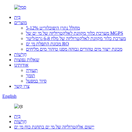
בַּיִת
מוצרים
מחולל נתרן היפוכלוריט 5-12%
מערכת כלור מקוונת לאלקטרוליזה של מי ים של MGPS
מערכת כלור מקוונת לאלקטרוליזה של מלח 6-8 גרם/ליטר
מכונת התפלת מי ים RO
מכונת ייצור מים טהורים גבוהה מסנן טיהור מים מליחים
חֲדָשׁוֹת
שאלות נפוצות
אודותינו
תְעוּדָה
תומך
סיור במפעל
צרו קשר
English
בַּיִת
חֲדָשׁוֹת
יישום אלקטרוליזה של מי ים בתחנת כוח מי ים