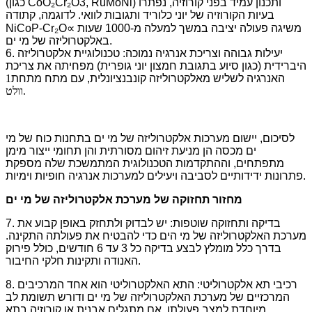
(כגון CoO₂Cr₂O3, RuMoNi) ותכנון עמיד בפני קורוזיה, נפתרו
בעיות הקורוזיה של יוני כלוריד ותגובות לוואי. לדוגמה, קתודה
NiCoP-Cr₂O∝ משיגה פעולה יציבה במשך למעלה מ-1000 שעות
באלקטרוליזה של מי ים.
6. יעילות גבוהה וצריכת אנרגיה נמוכה: טכנולוגיית אלקטרוליזה
היברידית (כגון סיוע בתגובת חמצון יוני גופרית) מפחיתה את צריכת
האנרגיה לשליש מאלקטרוליזה קונבנציונלית, עם מתח מתחת
1
וולט.
לסיכום, יישום מערכות אלקטרוליזה של מי ים בתחנות כוח של מי
ים מכסה הן מניעת זיהום מסורתית והן תחומי ייצור מימן
מתפתחים, וההתקדמות הטכנולוגית המתמשכת שלה מספקת
פתרונות ידידותיים לסביבה ויעילים למערכות אנרגיה חופיות וימיות.
מחזור תחזוקה של מערכת אלקטרוליזה של מי ים
7. בדיקה ותחזוקה שוטפות: יש לבדוק ולתחזק באופן קבוע את
מערכת האלקטרוליזה של מי הים כדי להבטיח את פעולתה התקינה.
בדרך כלל מומלץ לבצע בדיקה כל 3 עד 6 חודשים, כולל פירוק
האנודה ותקינות חלקי החיבור.
8. רכיבי תא אלקטרוליטי: התא האלקטרוליטי הוא אחד המרכיבים
המרכזיים של מערכת האלקטרוליזה של מי ים ודורש תשומת לב
מיוחדת למצב פעולתו. אם מתגלים אבנית או קורוזיה בתא