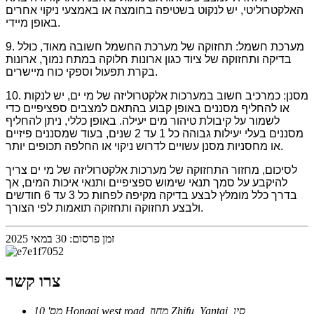
האלקטרוליטי, יש לנקוט בשטיפה בחומצה או באמצעי ניקוי אחרים
באופן מיידי.
9. מערכת חשמל: תחזוקה של מערכת החשמל חשובה מאוד, כולל
בדיקה ותחזוקה של ציוד כגון ארונות חלוקה במתח נמוך, ארונות
בקרת תפעול וספקי כוח מיישרים.
10. מסנן: כמרכיב חשוב במערכות אלקטרוליזה של מי ים, יש לנקות
או להחליף מסננים באופן קבוע בהתאם למצבים ספציפיים כדי
לשמור על קיבולת טיהור מים יעילה. באופן כללי, ניתן להחליף
מסננים בעלי יעילות גבוהה כל 1 עד 2 שנים, בעוד שמסננים פיזיים
או מחסניות מסנן עשויים לדרוש ניקוי או החלפה תכופים יותר.
לסיכום, מחזור התחזוקה של מערכות אלקטרוליזה של מי ים צריך
להיקבע על סמך תנאי שימוש ספציפיים ותנאי איכות המים, אך
בדרך כלל מומלץ לבצע בדיקה מקיפה לפחות כל 3 עד 6 חודשים
ולבצע תחזוקה ותחזוקה תואמות לפי הצורך.
זמן פרסום: 30 במאי 2025
צרו קשר
מס' 10 Hongqi west road, מחוז Zhifu, Yantai, סין