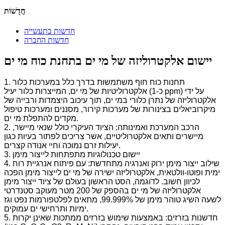
חֲדָשׁוֹת
חדשות בתעשייה
חדשות החברה
יישום אלקטרוליזה של מי ים בתחנת כוח מי ים
1. תחנות כוח חוף משתמשות בדרך כלל במערכות כלור
אלקטרוליטיות של מי ים, המייצרות כלור יעיל (כ-1 ppm) על ידי
אלקטרוליזה של נתרן כלורי במי ים, תוך עיכוב היצמדות ורבייה של
מיקרוביאלים בצינורות של מערכות קירור, מסננים ומערכות טיפול
מקדים להתפלת מי ים.
2. הרכב המערכת ואמינותה: הציוד העיקרי כולל שנאי מיישר,
מיישרים ותאים אלקטרוליטיים, אשר צריכים לפתור בעיות כגון
יעילות זרם נמוכה וחיי אנודה קצרים.
3. יישום טכנולוגיות מתפתחות לייצור מימן
4. שילוב ייצור מימן ירוק ואנרגיה מתחדשת: עם פיתוח אנרגיית רוח
ימית ופוטו-וולטאית, אלקטרוליזה ישירה של מי ים לייצור מימן הפכה
לכיוון חשוב. לדוגמה, הסט הראשון בעולם של ציוד ייצור מימן
אלקטרוליזה של מי ים בהספק של 200 מטר מעוקב סטנדרטי
לשעה השיג טוהר מימן של 99.999%, מתאים לפלטפורמות נפט וגז
ימיות ותרחישי ים עמוקים.
5. חדשנות בזרזים: באמצעות שימוש בזרזים ממתכות שאינן יקרות