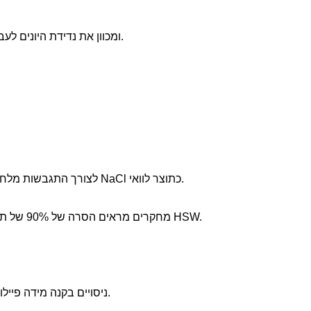
מאפשר לקטיונים (למשל, Na⁺, Ca²⁺) לעבור תוך חסימת אניונים (Cl⁻, SO₄²⁻), ומכוון את נדידת היונים לעבר האלקטרודות המתאימות.
מערכות ממברנות יונים יכולות לרכז זרמי מלח (למשל, מדחיית RO) לצורך התגבשות מלח או ייצור נתרן הידרוקסידי. לדוגמה, מתקני התפלת מי ים יכולים להפיק NaCl כתוצר לוואי.
חמצון אלקטרוכימי באנודה מפרק חומרים אורגניים עקשניים באמצעות מחמצנים חזקים כמו ClO⁻ ו-HOCl. מחקרים מראים הסרה של 90% של תרכובות פנוליות בסימולציה של HSW.
ניסויים בקנה מידה פיילוט מדגימים שיעורי הפקה של מים מתוקים העולים על 80% עם מוליכות מופחתת מ-150,000 מיקרו-שניות/ס"מ ל-<1,000 מיקרו-שניות/ס"מ.