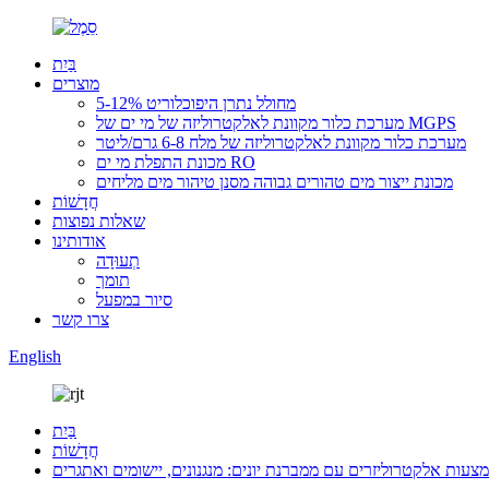
בַּיִת
מוצרים
מחולל נתרן היפוכלוריט 5-12%
מערכת כלור מקוונת לאלקטרוליזה של מי ים של MGPS
מערכת כלור מקוונת לאלקטרוליזה של מלח 6-8 גרם/ליטר
מכונת התפלת מי ים RO
מכונת ייצור מים טהורים גבוהה מסנן טיהור מים מליחים
חֲדָשׁוֹת
שאלות נפוצות
אודותינו
תְעוּדָה
תומך
סיור במפעל
צרו קשר
English
בַּיִת
חֲדָשׁוֹת