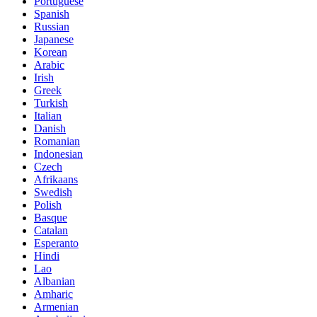
Portuguese
Spanish
Russian
Japanese
Korean
Arabic
Irish
Greek
Turkish
Italian
Danish
Romanian
Indonesian
Czech
Afrikaans
Swedish
Polish
Basque
Catalan
Esperanto
Hindi
Lao
Albanian
Amharic
Armenian