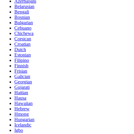
Azerbaijani
Belarusian
Bengali
Bosnian
Bulgarian
Cebuano
Chichewa
Corsican
Croatian
Dutch
Estonian
Filipino
Finnish
Frisian
Galician
Georgian
Gujarati
Haitian
Hausa
Hawaiian
Hebrew
Hmong
Hungarian
Icelandic
Igbo