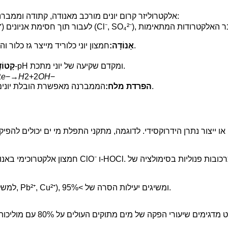
אלקטרוליזר קרום יונים מורכב מאנודה, קתודה וממברנת חילוף קטיונים או קרום חילוף אניונים. במהלך האלקטרוליזה:
חמצון יוני כלוריד מייצר גז כלור והיפוכלוריט, אשר מפרקים חומרים אורגניים ומחטאים את המים.
אָנוֹדָה:
חיזור מים מייצר גז מימן ויוני הידרוקסיד, מה שמגביר את ה-pH ומקדם שקיעה של יוני מתכת.
קָטוֹד
2
e
−→
H
2+2
OH
−
הממברנה מאפשרת הובלת יונים סלקטיבית, מה שמאפשר ריכוז תמלחת והשבת מים מתוקים.
הפרדת מלח:
תנאים אלקליים בקתודה גורמים לשקיעה הידרוקסידית של מתכות (למשל, Pb²⁺, Cu²⁺), ומשיגים יעילות הסרה של >95%.