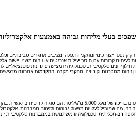
 זיקוק נפט, ייצור כימי ומתקני התפלה, מציבים אתגרים סביבתיים ו
ות לעיתים קרובות עם חוסר יעילות אנרגטית או זיהום משני. יישום א
חילוף יונים סלקטיביות, טכנולוגיה זו מציעה פתרונות פוטנציאליים לה
גון זיהום ממברנות וקורוזיה. מחקרי מקרה והתקדמות אחרונה מדגיש
שפכים בעלי מליחות גבוהה, המאופיינים במוצקים מומסים בריכוז של מעל 5,000 
חלופה רב-תכליתית. טכנולוגיה זו משתמשת בממברנות סלקטיביות יוני