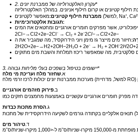
*
2. עקרון האלקטרוליזה של ממברנת יונים
ממברנת חילוף קטיונים:
תגובות אלקטרוכימיות:
2Cl−→Cl2+2e−2Cl⁻ → Cl₂ + 2e⁻2
Cl
−→
Cl
2+2
e
−
ָה:
2H2O+2e−→H2+2OH−2H₂O + 2e⁻ → H₂ + 2OH⁻2
H
2​
O
+
*
3. יישומים בטיפול בשפכים בעלי מליחות גבוהה
א.
שחזור מלח ועריכת מי מלח
ב.
פירוק מזהמים אורגניים
ג.
הסרת מתכות כבדות
ד.
טיהור מים