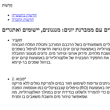
חֲדָשׁוֹת
חדשות בתעשייה
חדשות החברה
תַקצִיר
כלכליים משמעותיים בשל הרכבם המורכב ותכולת המלח הגבוהה
לקטרוליזה באמצעות קרום יונים כגישה חדשנית לטיפול בשפכים
שבת מלחים, פירוק אורגני וטיהור מים. נדונים מנגנוני ההובלה
ים את התפקיד המבטיח של אלקטרוליזרים באמצעות קרום יונים
בניהול שפכים בר-קיימא.
*
1. מבוא
מ"ג/ליטר, הם סוגיה קריטית בתעשיות בהן ניתנים עדיפות לשימוש חוזר במים ולפריקת נוזלים ללא פריקה (ZLD).
טיפולים קונבנציונליים כמו אוסמוזה הפוכה (RO) ואידוי תרמי מתמודדים עם מגבלות בטיפול בתנאים של מליחות גבוהה, מה שמוביל לעלויות תפעול גבוהות ולזיהום ממברנות. אלקטרוליזה באמצעות
ם כדי להפריד ולשלוט בנדידת יונים במהלך האלקטרוליזה, מה
שמאפשר טיהור מים והשבת משאבים בו זמנית.