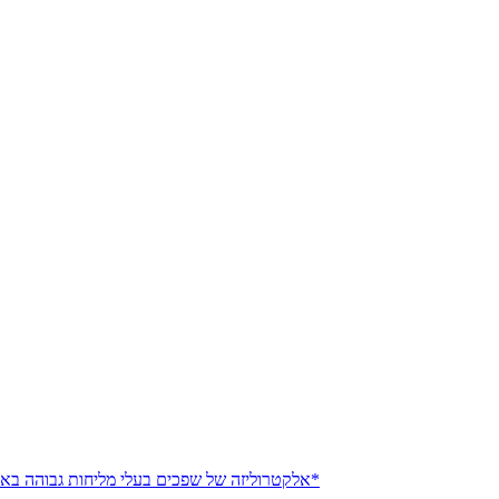
אלקטרוליזה של שפכים בעלי מליחות גבוהה באמצעות אלקטרוליזרים עם ממברנת יונים: מנגנונים, יישומים ואתגרים*