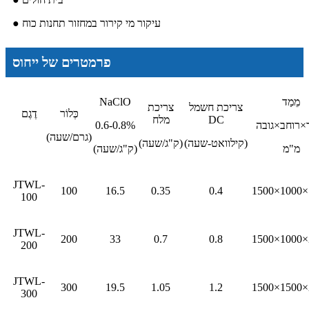
● עיקור מי קירור במחזור תחנות כוח
פרמטרים של ייחוס
מֵמַד
NaClO
צריכת חשמל
צריכת
כְּלוֹר
דֶגֶם
DC
מלח
×רוחב×גובה
0.6-0.8%
(גרם/שעה)
(קילוואט-שעה)
(ק"ג/שעה)
מ"מ
(ק"ג/שעה)
JTWL-
100
16.5
0.35
0.4
1500×1000×
100
JTWL-
200
33
0.7
0.8
1500×1000×
200
JTWL-
300
19.5
1.05
1.2
1500×1500×
300