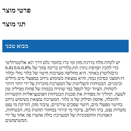
פרטי מוצר
תגי מוצר
מבוא טכני
יש לקחת מלח בדרגת מזון ומי ברז כחומר גלם דרך תא אלקטרוליטי
כדי להכין תמיסת נתרן תת-כלוריט בריכוז נמוך של 0.6-0.8% (6-8
גרם/ליטר) באתר. היא מחליפה מערכות חיטוי של כלור נוזלי וכלור
דו-חמצני בסיכון גבוה, והיא נמצאת בשימוש נרחב במפעלי מים גדולים
ובינוניים. הבטיחות והעליונות של המערכת מוכרות על ידי יותר ויותר
לקוחות. הציוד יכול לטפל במי שתייה בכמות של פחות ממיליון טון
לשעה. תהליך זה מפחית את סכנות הבטיחות הפוטנציאליות הקשורות
להובלה, אחסון וסילוק של גז כלור. המערכת נמצאת בשימוש נרחב
בחיטוי מפעלי מים, חיטוי שפכים עירוניים, עיבוד מזון, הזרקת מי נפט
משדות נפט, בתי חולים, עיקור מי קירור במחזור תחנות כוח, הבטיחות,
האמינות והחסכוניות של המערכת כולה אושרו פה אחד על ידי
המשתמשים.