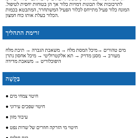
לתרכובות אלו תכונות דמויות כלור אך הן בטוחות יחסית לטיפול.
המונח כלור פעיל מתייחס לכלור הפעיל המשתחרר, המתבטא בכמות
הכלור בעלת אותו כוח חמצון.
זרימת התהליך
מים טהורים →
מיכל המסת מלח → משאבת הגברה → תיבת מלח
מעורב → מסנן מדויק → תא אלקטרוליטי → מיכל אחסון נתרן
היפוכלוריט → משאבת מדידה
בַּקָשָׁה
● חיטוי צמחי מים
● חיטוי שפכים עירוני
● עיבוד מזון
● חיטוי מי הזרקה חוזרים של שדות נפט
● בית חולים