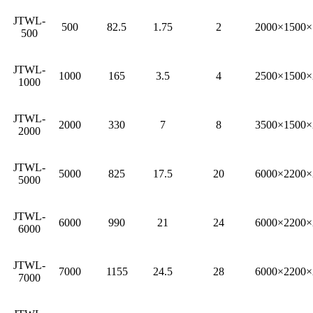
JTWL-
500
82.5
1.75
2
2000×1500×
500
JTWL-
1000
165
3.5
4
2500×1500×
1000
JTWL-
2000
330
7
8
3500×1500×
2000
JTWL-
5000
825
17.5
20
6000×2200×
5000
JTWL-
6000
990
21
24
6000×2200×
6000
JTWL-
7000
1155
24.5
28
6000×2200×
7000