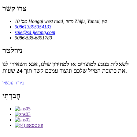
צרו קשר
מס' 10 Hongqi west road, מחוז Zhifu, Yantai, סין
008613395354133
sale@sd-jietong.com
0086-535-6801780
ניוזלטר
לשאלות בנוגע למוצרים או למחירון שלנו, אנא השאירו לנו
את כתובת המייל שלכם וניצור עמכם קשר תוך 24 שעות.
בירור עכשיו
חֶברָתִי