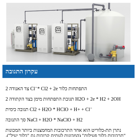
עקרון התגובה
צד האנודה 2 Cl ̄ * Cl2 + 2e התפתחות כלור
תגובת התפתחות מימן בצד הקתודה 2 H2O + 2e * H2 + 2OH
תגובה כימית Cl2 + H2O * HClO + H+ + Cl ̄
סך התגובה NaCl + H2O * NaClO + H2
נתרן תת-כלוריט הוא אחד התרכובות המחמצנות ביותר המכונות
"תרכובות כלור פעילות" (המכונות לעתים קרובות גם "כלור יעיל").