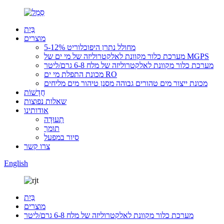
בַּיִת
מוצרים
מחולל נתרן היפוכלוריט 5-12%
מערכת כלור מקוונת לאלקטרוליזה של מי ים של MGPS
מערכת כלור מקוונת לאלקטרוליזה של מלח 6-8 גרם/ליטר
מכונת התפלת מי ים RO
מכונת ייצור מים טהורים גבוהה מסנן טיהור מים מליחים
חֲדָשׁוֹת
שאלות נפוצות
אודותינו
תְעוּדָה
תומך
סיור במפעל
צרו קשר
English
בַּיִת
מוצרים
מערכת כלור מקוונת לאלקטרוליזה של מלח 6-8 גרם/ליטר