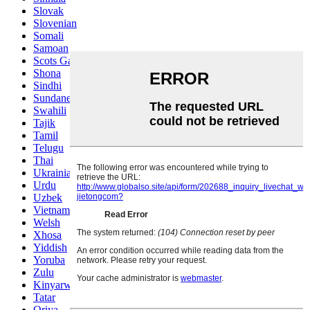
Slovak
Slovenian
Somali
Samoan
Scots Gaelic
Shona
Sindhi
Sundanese
Swahili
Tajik
Tamil
Telugu
Thai
Ukrainian
Urdu
Uzbek
Vietnamese
Welsh
Xhosa
Yiddish
Yoruba
Zulu
Kinyarwanda
Tatar
Oriya