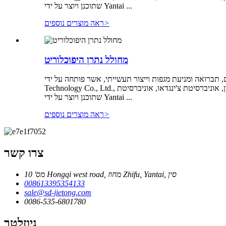
שתוכנן ויוצר על ידי Yantai ...
>
ראה מוצרים נוספים
מחולל נתרן היפוכלוריט
 וייצור תעשייתי, אשר פותחה על ידי Yantai Jietong Water Treatment
Technology Co., Ltd., מכון המחקר של משאבי מים ואנרגיה הידרואלקטרית של סין, אוניברסיטת צ'ינגדאו, אוניברסיטת Yantai ומכוני מחקר ואוניברסיטאות אחרים. מחולל נתרן היפוכלוריט ממברנלי
שתוכנן ויוצר על ידי Yantai ...
>
ראה מוצרים נוספים
צרו קשר
מס' 10 Hongqi west road, מחוז Zhifu, Yantai, סין
008613395354133
sale@sd-jietong.com
0086-535-6801780
ניוזלטר