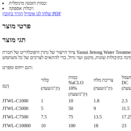
כמות הזמנה מינימלית:
יכולת אספקה:
הורד כקובץ PDF
שלחו לנו אימייל
פרטי מוצר
תגי מוצר
ציוד הייצור של נתרן היפוכלוריט של חברת Yantai Jietong Water Treatment Technology Co., Ltd. נועד לענות על דרישות שונות של לקוחות. הוא משתמש בטכנולוגיית ממברנה מתקדמת לייצור ביעילות נתרן היפוכלוריט
דגם ייחוס ומפרט:
חשמל
כמות
צריכת מלח
כְּלוֹר
NaCLO
DC
דֶגֶם
(ק"ג/שעה)
10%
(ק"ג/שעה)
(ק"ג/שעה)
JTWL-C1000
1
10
1.8
2.3
JTWL-C5000
5
50
9
11.5
JTWL-C7500
7.5
75
13.5
17.2
JTWL-C10000
10
100
18
23