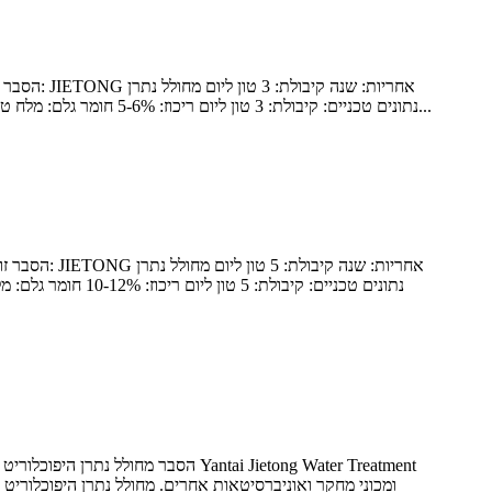
היפוכלוריט מאפיין: מותאם ללקוח זמן ייצור: 90 יום תעודה: ISO9001, ISO14001, OHSAS18001 נתונים טכניים: קיבולת: 3 טון ליום ריכוז: 5-6% חומר גלם: מלח טוהר גבוה ומי ברז עירוניים צריכת מלח...
הסבר מחולל נתרן היפוכלוריט אלקטרו