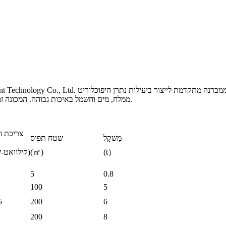
ממלח, מים וחשמל באיכות גבוהה. המכונה זמינה בקיבולות שונות, מקטן ועד גדול, כדי להתאים לצרכים של כל משתמש.
צריכת 
מִשׁקָל
שטח תפוס
）
t
(
(㎡)
(קילוואט-שעה)
5
0.8
100
5
5
200
6
200
8