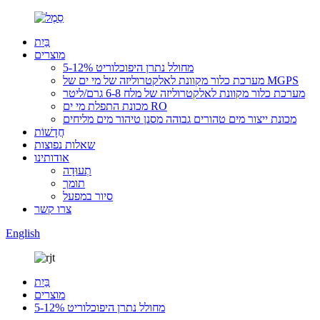
בַּיִת
מוצרים
מחולל נתרן היפוכלוריט 5-12%
מערכת כלור מקוונת לאלקטרוליזה של מי ים של MGPS
מערכת כלור מקוונת לאלקטרוליזה של מלח 6-8 גרם/ליטר
מכונת התפלת מי ים RO
מכונת ייצור מים טהורים גבוהה מסנן טיהור מים מליחים
חֲדָשׁוֹת
שאלות נפוצות
אודותינו
תְעוּדָה
תומך
סיור במפעל
צרו קשר
English
בַּיִת
מוצרים
מחולל נתרן היפוכלוריט 5-12%