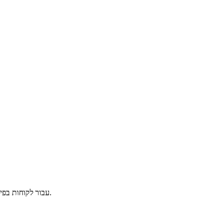
זהו מחולל נתרן היפוכלוריט אקונומיקה 6% בהספק של 4 טון/יום, שתוכנן וייצורו על ידי Yantai Jietong Water Treatment Technology Co., Ltd עבור לקוחות בפיליפינים.