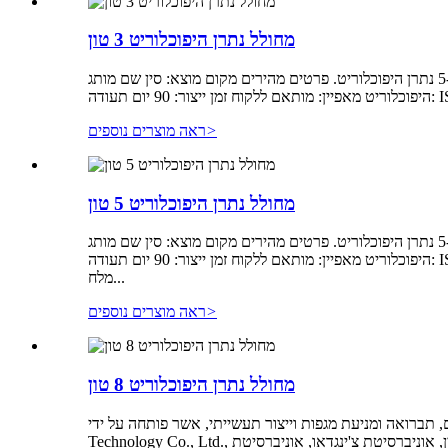
מחולל נתרן היפוכלוריט 3 טון
הסבר זוהי מכונה בגודל בינוני לייצור נתרן היפוכלוריט לייצור תמיסת הלבנה של 5-6% נתרן היפוכלוריט. פרטים מהירים מקום מוצא: סין שם מותג: JIETONG אחריות: שנה קיבולת: 3 טון ליום מחולל נתרן
>
ראה מוצרים נוספים
מחולל נתרן היפוכלוריט 5 טון
הסבר זוהי מכונה בגודל בינוני לייצור נתרן היפוכלוריט לייצור תמיסת הלבנה של 5-12% נתרן היפוכלוריט. פרטים מהירים מקום מוצא: סין שם מותג: JIETONG אחריות: שנה קיבולת: 5 טון ליום מחולל נתרן
היפוכלוריט מאפיין: מותאם ללקוח זמן ייצור: 90 יום תעודה: ISO9001, ISO14001, OHSAS18001 נתונים טכניים: קיבולת: 5 טון ליום ריכוז: 10-12% חומר גלם: מלח טוהר גבוה ומי ברז עירוניים צריכת
מלח...
>
ראה מוצרים נוספים
מחולל נתרן היפוכלוריט 8 טון
 וייצור תעשייתי, אשר פותחה על ידי Yantai Jietong Water Treatment
Technology Co., Ltd., מכון המחקר של משאבי מים ואנרגיה הידרואלקטרית של סין, אוניברסיטת צ'ינגדאו, אוניברסיטת Yantai ומכוני מחקר ואוניברסיטאות אחרים. מחולל נתרן היפוכלוריט ממברנלי