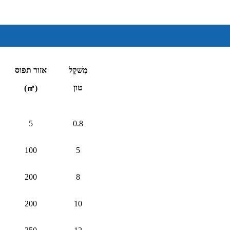
מִשׁקָל
אזור תפוס
טון
(㎡)
5
0.8
100
5
200
8
200
10