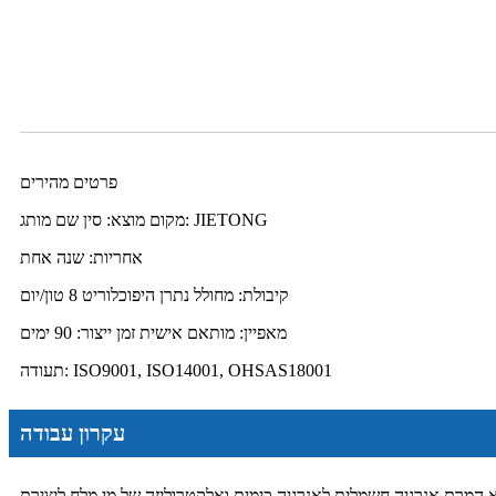
פרטים מהירים
מקום מוצא: סין שם מותג: JIETONG
אחריות: שנה אחת
קיבולת: מחולל נתרן היפוכלוריט 8 טון/יום
מאפיין: מותאם אישית זמן ייצור: 90 ימים
תעודה: ISO9001, ISO14001, OHSAS18001
עקרון עבודה
כימית ואלקטרוליזה של מי מלח ליצירת NaOH, Cl2 ו-H2 כפי שמוצג בתמונה למעלה. בתא האנודה