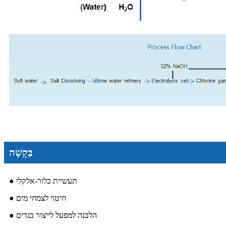
בַּקָשָׁה
● תעשיית כלור-אלקלי
● חיטוי לצמחי מים
● הלבנה למפעל לייצור בגדים