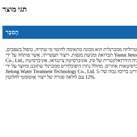
תגי מוצר
הֶסבֵּר
טרוליזה ממברנלית הוא מכונה מתאימה לחיטוי מי שתייה, טיפול בשפכים,
תברואה ומניעת מגפות, וייצור תעשייתי, אשר פותחה על ידי Yantai Jietong Water Treatment Technology
Co., Ltd., מכון המחקר של משאבי מים ואנרגיה הידרואלקטרית של סין, אוניברסיטת צ'ינגדאו, אוניברסיטת
סיטאות אחרים. מחולל נתרן היפוכלוריט ממברנלי שתוכנן ומיוצר על ידי Yantai
Jietong Water Treatment Technology Co., Ltd. יכול לייצר תמיסת נתרן היפוכלוריט בריכוז גבוה של 5-
12% עם לולאה סגורה של ייצור אוטומטי לחלוטין.