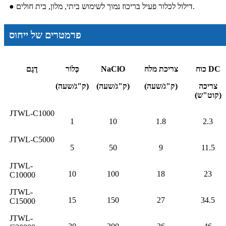
● דילול לכלור פעיל בריכוז נמוך לשימוש ביתי, מלון, בית חולים.
פרמטרים של ייחוס
כוח DC
צריכת מלח
NaClO
כְּלוֹר
דֶגֶם
צריכה
(ק"ג/שעה)
(ק"ג/שעה)
(ק"ג/שעה)
(קוט"ש)
JTWL-C1000
1
10
1.8
2.3
JTWL-C5000
5
50
9
11.5
JTWL-
10
100
18
23
C10000
JTWL-
15
150
27
34.5
C15000
JTWL-