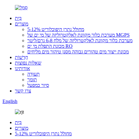
בַּיִת
מוצרים
מחולל נתרן היפוכלוריט 5-12%
מערכת כלור מקוונת לאלקטרוליזה של מי ים של MGPS
מערכת כלור מקוונת לאלקטרוליזה של מלח 6-8 גרם/ליטר
מכונת התפלת מי ים RO
מכונת ייצור מים טהורים גבוהה מסנן טיהור מים מליחים
חֲדָשׁוֹת
שאלות נפוצות
אודותינו
תְעוּדָה
תומך
סיור במפעל
צרו קשר
English
בַּיִת
מוצרים
מחולל נתרן היפוכלוריט 5-12%