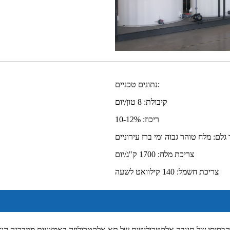
נתונים טכניים:
קיבולת: 8 טון/יום
ריכוז: 10-12%
גלם: מלח טוהר גבוה ומי ברז עירוניים
צריכת מלח: 1700 ק"ג/יום
צריכת חשמל: 140 קילוואט לשעה
יסי של תגובה אלקטרוליטית של תא אלקטרוליזה באמצעות ממברנה הוא המרת אנרגיה חשמלית לאנרגיה 