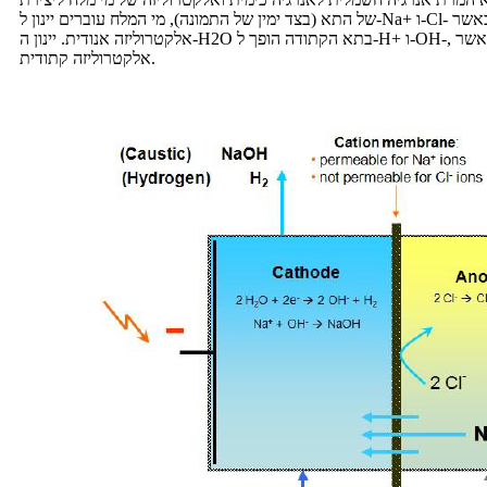
של התא (בצד ימין של התמונה), מי המלח עוברים יינון ל-Na+ ו-Cl- בתא, כאשר Na+ נודד לתא הקתודה (בצד שמאל של התמונה) דרך ממברנה יונית סלקטיבית תחת פעולת מטען. ה-Cl- התחתון מייצר גז כלור תחת
אלקטרוליזה אנודית. יינון ה-H2O בתא הקתודה הופך ל-H+ ו-OH-, כאשר OH- נחסם על ידי ממברנת קטיון סלקטיבית בתא הקתודה ו-Na+ מתא האנודה מתאחד ליצירת תוצר NaOH, ו-H+ מייצר מימן תחת
אלקטרוליזה קתודית.