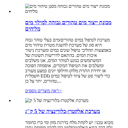
מכונת ייצור מים טהורים גבוהה למילוי מים
מליחים
מערכת לטיפול במים טהורים/מים בעלי טוהר גבוה
היא סוג של מערכת להשגת מטרת טיהור מים
באמצעות תהליכי טיפול שונים במים ומערכת ניטור
איכות המים. בהתאם לדרישות השונות של
המשתמשים בנוגע לטוהר המים, אנו משלבים
ומשלבים את הטיפול המקדים, אוסמוזה הפוכה
וחילופי יונים במצע מעורב (או יחידת התרת מלח
חשמלית EDI) כדי ליצור סט של ציוד לטיפול במים
טהורים, יתר על כן,...
>
ראה מוצרים נוספים
מערכת אלקטרו-כלורינציה של 5 ק"ג
מבוא טכני: יש לקחת מלח בדרגת מזון ומי ברז כחומר
גלם דרך התא האלקטרוליטי כדי להכין תמיסת נתרן