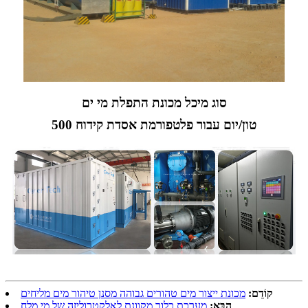
סוג מיכל מכונת התפלת מי ים
500 טון/יום עבור פלטפורמת אסדת קידוח
קוֹדֵם:
מכונת ייצור מים טהורים גבוהה מסנן טיהור מים מליחים
הַבָּא:
מערכת כלור מקוונת לאלקטרוליזה של מי מלח