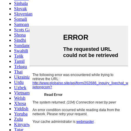
Sinhala
Slovak
Slovenian
Somali
Samoan
Scots Gaelic
Shona
Sindhi
Sundanese
Swahili
Tajik
Tamil
Telugu
Thai
Ukrainian
Urdu
Uzbek
Vietnamese
Welsh
Xhosa
Yiddish
Yoruba
Zulu
Kinyarwanda
Tatar