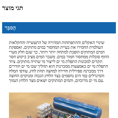
תגי מוצר
הֶסבֵּר
שינויי האקלים וההתפתחות המהירה של התעשייה והחקלאות
העולמית החמירו את בעיית המחסור במים מתוקים, ואספקת
המים המתוקים הופכת למתחה יותר ויותר, כך שגם חלק מערי
החוף סובלות ממחסור חמור במים. משבר המים מציב ביקוש חסר
תקדים למכונות התפלת מי ים לייצור מי שתייה מתוקים. ציוד
התפלת מי ים באמצעות ממברנות הוא תהליך שבו מי ים חודרים
דרך ממברנה ספירלית חדירה למחצה תחת לחץ, עודפי המלח
והמינרלים במי הים נחסמים בצד הלחץ הגבוה ומנוקזים החוצה
עם מי ים מרוכזים, והמים המתוקים יוצאים מצד הלחץ הנמוך.