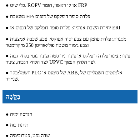
ROPV או קו ראשון, חומר FRP
● כלי שיט
:
פלדת סופר דופלקס של דנפוס
● משאבת HP
:
פלדת סופר דופלקס של דנפוס או ERI
● יחידת השבת אנרגיה
:
● מסגרת
פלדת פחמן עם צבע יסוד אפוקסי, צבע שכבה אמצעית
:
וצבע גימור משטח פוליאוריטן 250 מיקרומטר
● צינור
צינור פלדה דופלקס או צינור נירוסטה וצינור גומי בלחץ גבוה
:
לצד הלחץ הגבוה, צינור UPVC לצד הלחץ הנמוך.
● חשמל
בקר PLC של סימנס או ABB, אלמנטים חשמליים של
:
שניידר.
בַּקָשָׁה
● הנדסה ימית
● תחנת כוח
● שדה נפט, פטרוכימיה