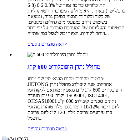
תת-כלוריט בריכוז נמוך של 0.6-0.8% (6-8
גרם/ליטר) באתר. היא מחליפה מערכות חיטוי נוזליות
של כלור וכלור דו-חמצני בסיכון גבוה, ונמצאת
בשימוש נרחב במפעלי מים גדולים ובינוניים.
הבטיחות והעליונות של המערכת מוכרות על ידי יותר
ויותר לקוחות. הציוד יכול לטפל במי שתייה...
>
ראה מוצרים נוספים
מחולל נתרן היפוכלוריט 600 ק"ג
פרטים מהירים מקום מוצא: סין שם מותג:
JIETONG אחריות: שנה קיבולת: מחולל נתרן
היפוכלוריט 600 ק"ג ליום מאפיין: מותאם ללקוח זמן
ייצור: 90 יום תעודה: ISO9001, ISO14001,
OHSAS18001 נתונים טכניים קיבולת: 600 ק"ג
ליום ריכוז: 10-12% חומר גלם: מלח טוהר גבוה ומי
ברז עירוניים צריכת מלח: 120 ק"ג ליום צריכת
חשמל...
>
ראה מוצרים נוספים