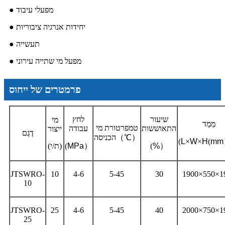
● מפעלי עיבוד
● יחידות אנרגיה ציבוריות
● תעשייה
● מפעל מי שתייה עירוני
פרמטרים של ייחוס
שיעור
לחץ
מי
מֵמַד
טמפרטורת מי
התאוששות
עבודה
ייצור
דֶגֶם
（℃）
הכניסה
(
L
×
W
×
H
(
mm
）
%
(
）
MPa
(
(ת/י)
JTSWRO-
10
4-6
5-45
30
1900×550×1
10
JTSWRO-
25
4-6
5-45
40
2000×750×1
25