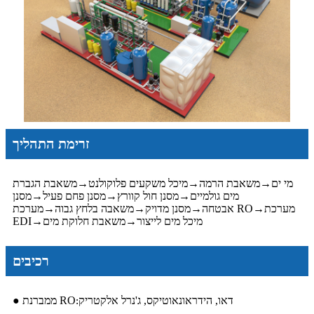
זרימת התהליך
מי ים
→
משאבת הרמה
→
מיכל משקעים פלוקולנט
→
משאבת הגברת
מים גולמיים
→
מסנן חול קוורץ
→
מסנן פחם פעיל
→
מסנן
מערכת
→
מערכת RO
אבטחה
→
מסנן מדויק
→
משאבה בלחץ גבוה
→
מיכל מים לייצור
→
משאבת חלוקת מים
→
EDI
רכיבים
דאו, הידראונאוטיקס, ג'נרל אלקטריק
● ממברנת RO
: