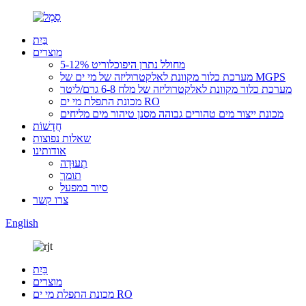
בַּיִת
מוצרים
מחולל נתרן היפוכלוריט 5-12%
מערכת כלור מקוונת לאלקטרוליזה של מי ים של MGPS
מערכת כלור מקוונת לאלקטרוליזה של מלח 6-8 גרם/ליטר
מכונת התפלת מי ים RO
מכונת ייצור מים טהורים גבוהה מסנן טיהור מים מליחים
חֲדָשׁוֹת
שאלות נפוצות
אודותינו
תְעוּדָה
תומך
סיור במפעל
צרו קשר
English
בַּיִת
מוצרים
מכונת התפלת מי ים RO