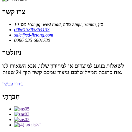
צרו קשר
מס' 10 Hongqi west road, מחוז Zhifu, Yantai, סין
008613395354133
sale@sd-jietong.com
0086-535-6801780
ניוזלטר
לשאלות בנוגע למוצרים או למחירון שלנו, אנא השאירו לנו
את כתובת המייל שלכם וניצור עמכם קשר תוך 24 שעות.
בירור עכשיו
חֶברָתִי